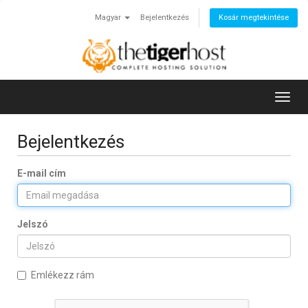
Magyar
Bejelentkezés
Kosár megtekintése
Toggl
navig
Bejelentkezés
E-mail cím
Jelszó
Emlékezz rám